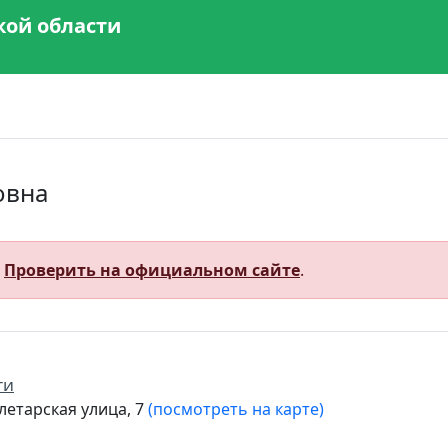
кой области
овна
.
Проверить на официальном сайте
.
ти
летарская улица, 7
(посмотреть на карте)