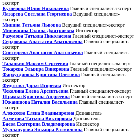
эксперт
Кузнецова Юлия Николаевна
Главный специалист-эксперт
Лазарева Светлана Георгиевна
Ведущий специалист-
эксперт
Минина Татьяна Львовна
Ведущий специалист-эксперт
Миночкина Галина Дмитриевна
Инспектор
Разумова Татьяна Николаевна
Главный специалист-эксперт
Сердюкова Анастасия Анатольевна
Главный специалист-
эксперт
Синтюрева Анастасия Анатольевна
Главный специалист-
эксперт
Таланкин Максим Сергеевич
Главный специалист-эксперт
Токарева Эльвира Винеровна
Главный специалист-эксперт
Фархутдинова Кристина Олеговна
Главный специалист-
эксперт
Федотова Дарья Игоревна
Инспектор
Чекалина Елена Арсентьевна
Главный специалист-эксперт
Шрамко Кристина Андреевна
Главный специалист-эксперт
Южанинова Наталия Васильевна
Главный специалист-
эксперт
Алексеева Елена Владимировна
Дознаватель
Ахметова Татьяна Викторовна
Дознаватель
Баева Екатерина Владимировна
Инспектор
Мулланурова Эльмира Ратмиловна
Главный специалист-
эксперт