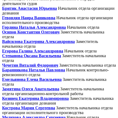
деятельности судов
Бритик Анастасия Юрьевна
Начальник отдела организации
дознания
Гевондян Наира Ваниковна
Начальник отдела организации
исполнительного производства
Гордина Наталья Александровна
Начальник отдела
Осипов Константин Олегович
Заместитель начальника
отдела
Вайсилова Екатерина Александровна
Заместитель
начальника отдела
Егорова Галина Александровна
Начальник отдела
Степанова Оксана Васильевна
Заместитель начальника
отдела
Чечетин Виталий Федорович
Заместитель начальника отдела
Баранникова Наталья Павловна
Начальник контрольно-
ревизионного отдела
Емельянова Елена Васильевна
Заместитель начальника
отдела
Замятина Олеся Анатольевна
Заместитель начальника
отдела организационно-контрольной работы
Козинец Екатерина Владимировна
Заместитель начальника
отдела организации дознания
Кострова Мария Сергеевна
Заместитель начальника отдела
организации исполнительного производства
Мелихова Александра Сергеевна
Начальник отдела