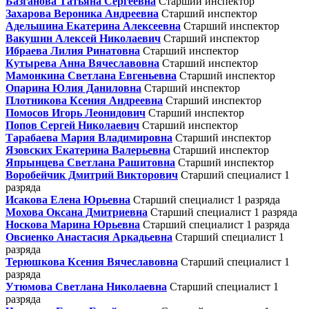
Базганова Татьяна Сергеевна
Старший инспектор
Захарова Вероника Андреевна
Старший инспектор
Адельшина Екатерина Алексеевна
Старший инспектор
Вакушин Алексей Николаевич
Старший инспектор
Ибраева Лилия Ринатовна
Старший инспектор
Кутырева Анна Вячеславовна
Старший инспектор
Мамонкина Светлана Евгеньевна
Старший инспектор
Опарина Юлия Даниловна
Старший инспектор
Плотникова Ксения Андреевна
Старший инспектор
Помосов Игорь Леонидович
Старший инспектор
Попов Сергей Николаевич
Старший инспектор
Тарабаева Мария Владимировна
Старший инспектор
Язовских Екатерина Валерьевна
Старший инспектор
Япрынцева Светлана Рашитовна
Старший инспектор
Воробейчик Дмитрий Викторович
Старший специалист 1
разряда
Исакова Елена Юрьевна
Старший специалист 1 разряда
Мохова Оксана Дмитриевна
Старший специалист 1 разряда
Носкова Марина Юрьевна
Старший специалист 1 разряда
Овсиенко Анастасия Аркадьевна
Старший специалист 1
разряда
Терюшкова Ксения Вячеславовна
Старший специалист 1
разряда
Утюмова Светлана Николаевна
Старший специалист 1
разряда