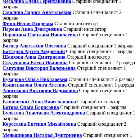
Чесалина Елена Герейхановна
Старший специалист 1
разряда
Смолина Лариса Анатольевна
Старший специалист 2
разряда
Финн Нелли Игоревна
Старший инспектор
Перман Анна Дмитриевна
Старший инспектор
Порошина Светлана Николаевна
Старший специалист 1
разряда
Вагнер Анастасия Олеговна
Старший специалист 1 разряда
Бахтерев Артем Андреевич
Старший специалист 1 разряда
Шаихова Анна Дмитриевна
Старший инспектор
Скуденкова Елена Ивановна
Старший специалист 2 разряда
Сапухина Виктория Валерьевна
Старший специалист 1
разряда
Бухарова Ольга Николаевна
Старший специалист 2 разряда
Кыштымова Ольга Агеевна
Старший специалист 1 разряда
Анисимова Виктория Вадимовна
Старший специалист 1
разряда
Блиновских Анна Вячеславовна
Старший инспектор
Ботова Ольга Борисовна
Старший специалист 1 разряда
Булатова Анастасия Александровна
Старший специалист 1
разряда
Коротаева Евгения Михайловна
Старший специалист 2
разряда
Меньшикова Наталья Дмитриевна
Старший специалист 1