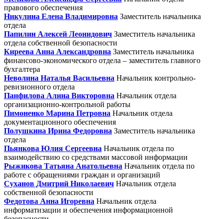
правового обеспечения
Никулина Елена Владимировна
Заместитель начальника
отдела
Папилин Алексей Леонидович
Заместитель начальника
отдела собственной безопасности
Киреева Анна Александровна
Заместитель начальника
финансово-экономического отдела – заместитель главного
бухгалтера
Неволина Наталья Васильевна
Начальник контрольно-
ревизионного отдела
Панфилова Алина Викторовна
Начальник отдела
организационно-контрольной работы
Пимоненко Марина Петровна
Начальник отдела
документационного обеспечения
Полушкина Ирина Федоровна
Заместитель начальника
отдела
Пьянкова Юлия Сергеевна
Начальник отдела по
взаимодействию со средствами массовой информации
Рыжикова Татьяна Анатольевна
Начальник отдела по
работе с обращениями граждан и организаций
Суханов Дмитрий Николаевич
Начальник отдела
собственной безопасности
Федотова Анна Игоревна
Начальник отдела
информатизации и обеспечения информационной
безопасности