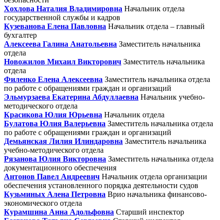
Хохлова Наталия Владимировна
Начальник отдела
государственной службы и кадров
Кузеванова Елена Павловна
Начальник отдела – главный
бухгалтер
Алексеева Галина Анатольевна
Заместитель начальника
отдела
Новожилов Михаил Викторович
Заместитель начальника
отдела
Филенко Елена Алексеевна
Заместитель начальника отдела
по работе с обращениями граждан и организаций
Эльмурзаева Екатерина Абдуллаевна
Начальник учебно-
методического отдела
Красикова Юлия Юрьевна
Начальник отдела
Булатова Юлия Валерьевна
Заместитель начальника отдела
по работе с обращениями граждан и организаций
Демьянская Лилия Илиндаровна
Заместитель начальника
учебно-методического отдела
Рязанова Юлия Викторовна
Заместитель начальника отдела
документационного обеспечения
Антонов Павел Андреевич
Начальник отдела организации
обеспечения установленного порядка деятельности судов
Кузьминых Алена Петровна
Врио начальника финансово-
экономического отдела
Курамшина Анна Адольфовна
Старший инспектор