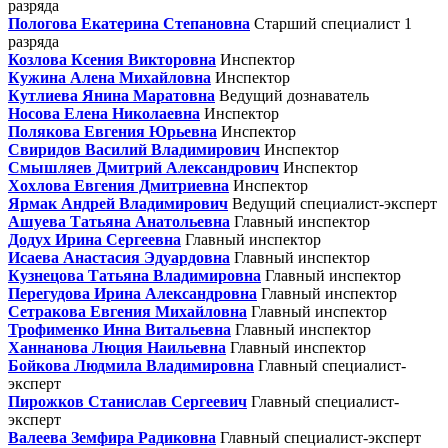
разряда
Пологова Екатерина Степановна
Старший специалист 1
разряда
Козлова Ксения Викторовна
Инспектор
Кужина Алена Михайловна
Инспектор
Кутлиева Янина Маратовна
Ведущий дознаватель
Носова Елена Николаевна
Инспектор
Полякова Евгения Юрьевна
Инспектор
Свиридов Василий Владимирович
Инспектор
Смышляев Дмитрий Александрович
Инспектор
Хохлова Евгения Дмитриевна
Инспектор
Ярмак Андрей Владимирович
Ведущий специалист-эксперт
Ашуева Татьяна Анатольевна
Главный инспектор
Додух Ирина Сергеевна
Главный инспектор
Исаева Анастасия Эдуардовна
Главный инспектор
Кузнецова Татьяна Владимировна
Главный инспектор
Перегудова Ирина Александровна
Главный инспектор
Сетракова Евгения Михайловна
Главный инспектор
Трофименко Инна Витальевна
Главный инспектор
Ханнанова Люция Наильевна
Главный инспектор
Бойкова Людмила Владимировна
Главный специалист-
эксперт
Пирожков Станислав Сергеевич
Главный специалист-
эксперт
Валеева Земфира Радиковна
Главный специалист-эксперт