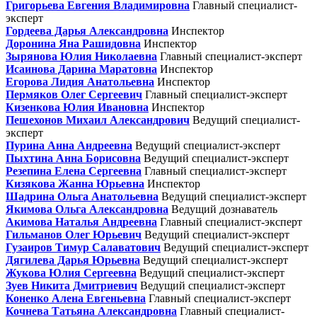
Григорьева Евгения Владимировна
Главный специалист-
эксперт
Гордеева Дарья Александровна
Инспектор
Доронина Яна Рашидовна
Инспектор
Зырянова Юлия Николаевна
Главный специалист-эксперт
Исаинова Дарина Маратовна
Инспектор
Егорова Лидия Анатольевна
Инспектор
Пермяков Олег Сергеевич
Главный специалист-эксперт
Кизенкова Юлия Ивановна
Инспектор
Пешехонов Михаил Александрович
Ведущий специалист-
эксперт
Пурина Анна Андреевна
Ведущий специалист-эксперт
Пыхтина Анна Борисовна
Ведущий специалист-эксперт
Резепина Елена Сергеевна
Главный специалист-эксперт
Кизякова Жанна Юрьевна
Инспектор
Шадрина Ольга Анатольевна
Ведущий специалист-эксперт
Якимова Ольга Александровна
Ведущий дознаватель
Акимова Наталья Андреевна
Главный специалист-эксперт
Гильманов Олег Юрьевич
Ведущий специалист-эксперт
Гузаиров Тимур Салаватович
Ведущий специалист-эксперт
Дягилева Дарья Юрьевна
Ведущий специалист-эксперт
Жукова Юлия Сергеевна
Ведущий специалист-эксперт
Зуев Никита Дмитриевич
Ведущий специалист-эксперт
Коненко Алена Евгеньевна
Главный специалист-эксперт
Кочнева Татьяна Александровна
Главный специалист-