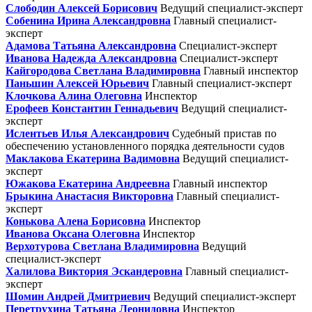
Слободин Алексей Борисович
Ведущий специалист-эксперт
Собенина Ирина Александровна
Главный специалист-
эксперт
Адамова Татьяна Александровна
Специалист-эксперт
Иванова Надежда Александровна
Специалист-эксперт
Кайгородова Светлана Владимировна
Главный инспектор
Паньшин Алексей Юрьевич
Главный специалист-эксперт
Клочкова Алина Олеговна
Инспектор
Ерофеев Константин Геннадьевич
Ведущий специалист-
эксперт
Ислентьев Илья Александрович
Судебный пристав по
обеспечению установленного порядка деятельности судов
Маклакова Екатерина Вадимовна
Ведущий специалист-
эксперт
Южакова Екатерина Андреевна
Главный инспектор
Брыкина Анастасия Викторовна
Главный специалист-
эксперт
Конькова Алена Борисовна
Инспектор
Иванова Оксана Олеговна
Инспектор
Верхотурова Светлана Владимировна
Ведущий
специалист-эксперт
Халилова Виктория Эскандеровна
Главный специалист-
эксперт
Шомин Андрей Дмитриевич
Ведущий специалист-эксперт
Перетрухина Татьяна Леонидовна
Инспектор