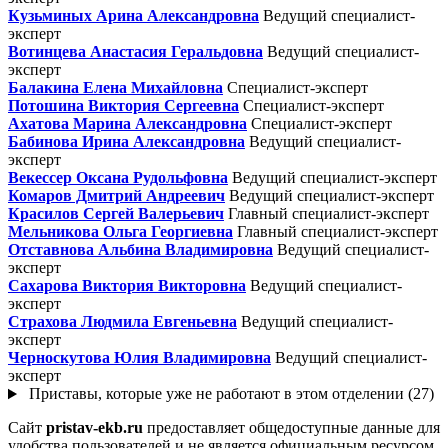
Кузьминых Арина Александровна
Ведущий специалист-
эксперт
Вотинцева Анастасия Геральдовна
Ведущий специалист-
эксперт
Балакина Елена Михайловна
Специалист-эксперт
Потошина Виктория Сергеевна
Специалист-эксперт
Ахатова Марина Александровна
Специалист-эксперт
Бабинова Ирина Александровна
Ведущий специалист-
эксперт
Векессер Оксана Рудольфовна
Ведущий специалист-эксперт
Комаров Дмитрий Андреевич
Ведущий специалист-эксперт
Красилов Сергей Валерьевич
Главный специалист-эксперт
Мельникова Ольга Георгиевна
Главный специалист-эксперт
Отставнова Альбина Владимировна
Ведущий специалист-
эксперт
Сахарова Виктория Викторовна
Ведущий специалист-
эксперт
Страхова Людмила Евгеньевна
Ведущий специалист-
эксперт
Черноскутова Юлия Владимировна
Ведущий специалист-
эксперт
Приставы, которые уже не работают в этом отделении (27)
Сайт
pristav-ekb.ru
предоставляет общедоступные данные для
удобства пользователей и не является официальным ресурсом