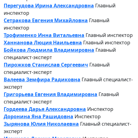
Перегудова Ирина Александровна
Главный
инспектор
Сетракова Евгения Михайловна
Главный
инспектор
Трофименко Инна Витальевна
Главный инспектор
Ханнанова Люция Наильевна
Главный инспектор
Бойкова Людмила Владимировна
Главный
специалист-эксперт
Пирожков Станислав Сергеевич
Главный
специалист-эксперт
Валеева Земфира Радиковна
Главный специалист-
эксперт
Григорьева Евгения Владимировна
Главный
специалист-эксперт
Гордеева Дарья Александровна
Инспектор
Доронина Яна Рашидовна
Инспектор
Зырянова Юлия Николаевна
Главный специалист-
эксперт