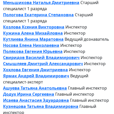
Меньшикова Наталья Дмитриевна
Старший
специалист 1 разряда
Пологова Екатерина Степановна
Старший
специалист 1 разряда
Козлова Ксения Викторовна
Инспектор
Кужина Алена Михайловна
Инспектор
Кутлиева Янина Маратовна
Ведущий дознаватель
Носова Елена Николаевна
Инспектор
Полякова Евгения Юрьевна
Инспектор
Свиридов Василий Владимирович
Инспектор
Смышляев Дмитрий Александрович
Инспектор
Хохлова Евгения Дмитриевна
Инспектор
Ярмак Андрей Владимирович
Ведущий
специалист-эксперт
Ашуева Татьяна Анатольевна
Главный инспектор
Додух Ирина Сергеевна
Главный инспектор
Исаева Анастасия Эдуардовна
Главный инспектор
Кузнецова Татьяна Владимировна
Главный
инспектор