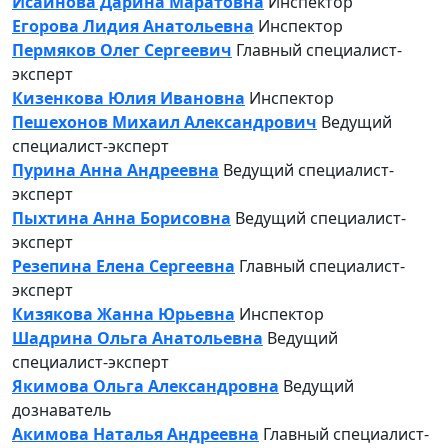
Исаинова Дарина Маратовна
Инспектор
Егорова Лидия Анатольевна
Инспектор
Пермяков Олег Сергеевич
Главный специалист-
эксперт
Кизенкова Юлия Ивановна
Инспектор
Пешехонов Михаил Александрович
Ведущий
специалист-эксперт
Пурина Анна Андреевна
Ведущий специалист-
эксперт
Пыхтина Анна Борисовна
Ведущий специалист-
эксперт
Резепина Елена Сергеевна
Главный специалист-
эксперт
Кизякова Жанна Юрьевна
Инспектор
Шадрина Ольга Анатольевна
Ведущий
специалист-эксперт
Якимова Ольга Александровна
Ведущий
дознаватель
Акимова Наталья Андреевна
Главный специалист-