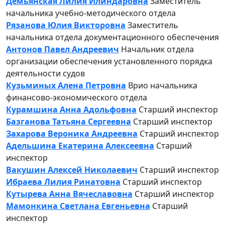
Демьянская Лилия Илиндаровна
Заместитель
начальника учебно-методического отдела
Рязанова Юлия Викторовна
Заместитель
начальника отдела документационного обеспечения
Антонов Павел Андреевич
Начальник отдела
организации обеспечения установленного порядка
деятельности судов
Кузьминых Алена Петровна
Врио начальника
финансово-экономического отдела
Курамшина Анна Адольфовна
Старший инспектор
Базганова Татьяна Сергеевна
Старший инспектор
Захарова Вероника Андреевна
Старший инспектор
Адельшина Екатерина Алексеевна
Старший
инспектор
Вакушин Алексей Николаевич
Старший инспектор
Ибраева Лилия Ринатовна
Старший инспектор
Кутырева Анна Вячеславовна
Старший инспектор
Мамонкина Светлана Евгеньевна
Старший
инспектор