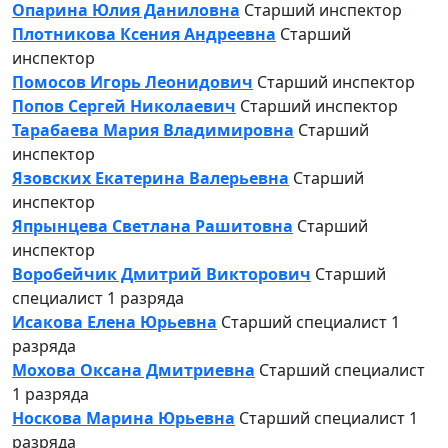
Опарина Юлия Даниловна
Старший инспектор
Плотникова Ксения Андреевна
Старший
инспектор
Помосов Игорь Леонидович
Старший инспектор
Попов Сергей Николаевич
Старший инспектор
Тарабаева Мария Владимировна
Старший
инспектор
Язовских Екатерина Валерьевна
Старший
инспектор
Япрынцева Светлана Рашитовна
Старший
инспектор
Воробейчик Дмитрий Викторович
Старший
специалист 1 разряда
Исакова Елена Юрьевна
Старший специалист 1
разряда
Мохова Оксана Дмитриевна
Старший специалист
1 разряда
Носкова Марина Юрьевна
Старший специалист 1
разряда