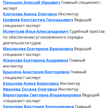
Паньшин Алексей Юрьевич
Главный специалист-
эксперт
Клочкова Алина Олеговна
Инспектор
Ерофеев Константин Геннадьевич
Ведущий
специалист-эксперт
Ислентьев Илья Александрович
Судебный пристав
по обеспечению установленного порядка
деятельности судов
Маклакова Екатерина Вадимовна
Ведущий
специалист-эксперт
Южакова Екатерина Андреевна
Главный
инспектор
Брыкина Анастасия Викторовна
Главный
специалист-эксперт
Конькова Алена Борисовна
Инспектор
Иванова Оксана Олеговна
Инспектор
Верхотурова Светлана Владимировна
Ведущий
специалист-эксперт
Халилова Виктория Эскандеровна
Главный