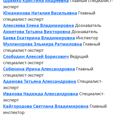
Шрамко Кристина Андреевна
Главный специалист-
эксперт
Южанинова Наталия Васильевна
Главный
специалист-эксперт
Алексеева Елена Владимировна
Дознаватель
Ахметова Татьяна Викторовна
Дознаватель
Баева Екатерина Владимировна
Инспектор
Мулланурова Эльмира Ратмиловна
Главный
специалист-эксперт
Слободин Алексей Борисович
Ведущий
специалист-эксперт
Собенина Ирина Александровна
Главный
специалист-эксперт
Адамова Татьяна Александровна
Специалист-
эксперт
Иванова Надежда Александровна
Специалист-
эксперт
Кайгородова Светлана Владимировна
Главный
инспектор