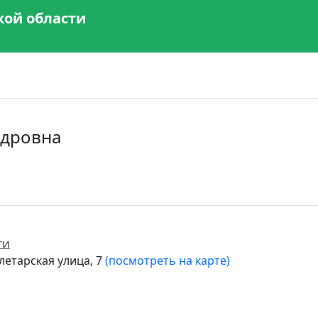
кой области
ндровна
ти
летарская улица, 7
(посмотреть на карте)