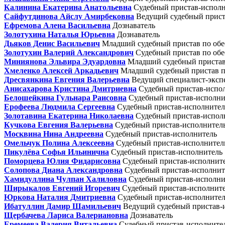
Калинина Екатерина Анатольевна
Судебный пристав-испол
Сайфутдинова Айслу Амирбековна
Ведущий судебный прист
Ефремова Алена Васильевна
Дознаватель
Золотухина Наталья Юрьевна
Дознаватель
Дьяков Денис Васильевич
Младший судебный пристав по обе
Золотухин Валерий Александрович
Судебный пристав по обе
Миниянова Эльвира Эдуардовна
Младший судебный пристав 
Хмеленко Алексей Аркадьевич
Младший судебный пристав по
Дресвянкина Евгения Валерьевна
Ведущий специалист-экспе
Анисахарова Кристина Дмитриевна
Судебный пристав-испо
Белошейкина Гульнара Раисовна
Судебный пристав-исполни
Ерофеева Людмила Сергеевна
Судебный пристав-исполнител
Золотавина Екатерина Николаевна
Судебный пристав-испол
Кучкова Евгения Валерьевна
Судебный пристав-исполнител
Москвина Нина Андреевна
Судебный пристав-исполнитель
Омельчук Полина Алексеевна
Судебный пристав-исполнител
Пикулёва Софья Ильинична
Судебный пристав-исполнитель
Поморцева Юлия Фидарисовна
Судебный пристав-исполнит
Солопова Диана Александровна
Судебный пристав-исполнит
Хамидуллина Чулпан Халиловна
Судебный пристав-исполни
Ширыкалов Евгений Игоревич
Судебный пристав-исполнит
Юркова Наталия Дмитриевна
Судебный пристав-исполните
Ибатуллин Дамир Шамильевич
Ведущий судебный пристав-
Щербачева Лариса Валериановна
Дознаватель
Еремеева Валерия Витальевна
Судебный пристав-исполните