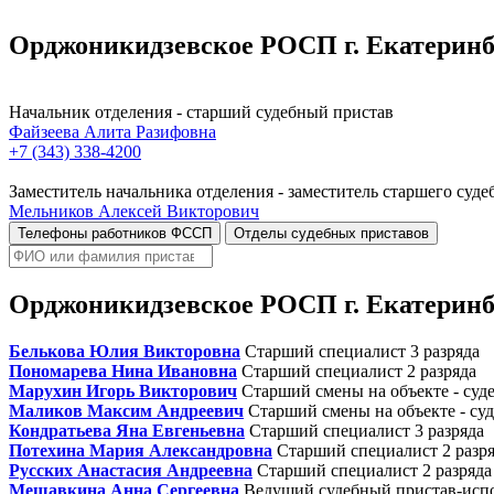
Орджоникидзевское РОСП г. Екатеринбу
Начальник отделения - старший судебный пристав
Файзеева Алита Разифовна
+7 (343) 338-4200
Заместитель начальника отделения - заместитель старшего суде
Мельников Алексей Викторович
Телефоны работников ФССП
Отделы судебных приставов
Орджоникидзевское РОСП г. Екатеринбу
Белькова Юлия Викторовна
Старший специалист 3 разряда
Пономарева Нина Ивановна
Старший специалист 2 разряда
Марухин Игорь Викторович
Старший смены на объекте - суд
Маликов Максим Андреевич
Старший смены на объекте - су
Кондратьева Яна Евгеньевна
Старший специалист 3 разряда
Потехина Мария Александровна
Старший специалист 2 разря
Русских Анастасия Андреевна
Старший специалист 2 разряда
Мешавкина Анна Сергеевна
Ведущий судебный пристав-исп