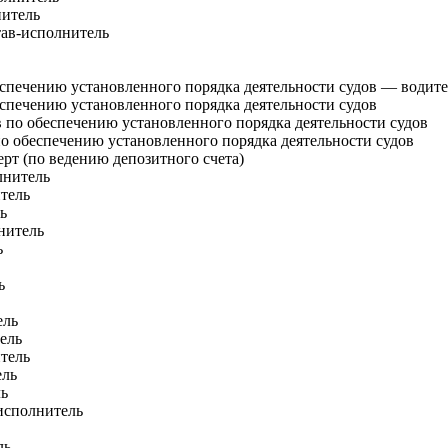
нитель
ав-исполнитель
спечению установленного порядка деятельности судов — водите
спечению установленного порядка деятельности судов
по обеспечению установленного порядка деятельности судов
 обеспечению установленного порядка деятельности судов
рт (по ведению депозитного счета)
лнитель
тель
ь
нитель
ь
ь
ель
ель
тель
ель
ль
исполнитель
ль