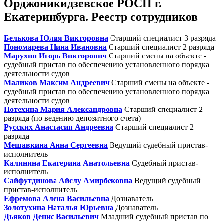
Орджоникидзевское РОСП г.
Екатеринбурга. Реестр сотрудников
Белькова Юлия Викторовна
Старший специалист 3 разряда
Пономарева Нина Ивановна
Старший специалист 2 разряда
Марухин Игорь Викторович
Старший смены на объекте -
судебный пристав по обеспечению установленного порядка
деятельности судов
Маликов Максим Андреевич
Старший смены на объекте -
судебный пристав по обеспечению установленного порядка
деятельности судов
Потехина Мария Александровна
Старший специалист 2
разряда (по ведению депозитного счета)
Русских Анастасия Андреевна
Старший специалист 2
разряда
Мешавкина Анна Сергеевна
Ведущий судебный пристав-
исполнитель
Калинина Екатерина Анатольевна
Судебный пристав-
исполнитель
Сайфутдинова Айслу Амирбековна
Ведущий судебный
пристав-исполнитель
Ефремова Алена Васильевна
Дознаватель
Золотухина Наталья Юрьевна
Дознаватель
Дьяков Денис Васильевич
Младший судебный пристав по