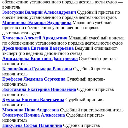
обеспечению установленного порядка деятельности судов —
водитель
Золотухин Валерий Александрович
Судебный пристав по
обеспечению установленного порядка деятельности судов
Миниянова Эльвира Эдуардовна
Младший судебный
пристав по обеспечению установленного порядка
деятельности судов
Хмеленко Алексей Аркадьевич
Младший судебный пристав
по обеспечению установленного порядка деятельности судов
Дресвянкина Евгения Валерьевна
Ведущий специалист-
эксперт (по ведению депозитного счета)
Анисахарова Кристина Дмитриевна
Судебный пристав-
исполнитель
Белошейкина Гульнара Раисовна
Судебный пристав-
исполнитель
Ерофеева Людмила Сергеевна
Судебный пристав-
исполнитель
Золотавина Екатерина Николаевна
Судебный пристав-
исполнитель
Кучкова Евгения Валерьевна
Судебный пристав-
исполнитель
Москвина Нина Андреевна
Судебный пристав-исполнитель
Омельчук Полина Алексеевна
Судебный пристав-
исполнитель
Пикулёва Софья Ильинична
Судебный пристав-