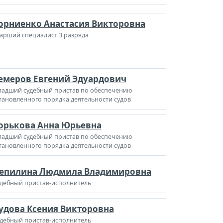
орниенко Анастасия Викторовна
арший специалист 3 разряда
емеров Евгений Эдуардович
адший судебный пристав по обеспечению
тановленного порядка деятельности судов
орькова Анна Юрьевна
адший судебный пристав по обеспечению
тановленного порядка деятельности судов
епилина Людмила Владимировна
дебный пристав-исполнитель
удова Ксения Викторовна
дебный пристав-исполнитель