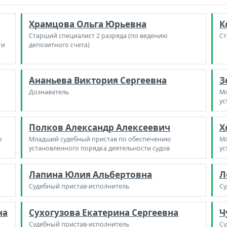
Храмцова Ольга Юрьевна
К
Старший специалист 2 разряда (по ведению
Ст
ти
депозитного счета)
Ананьева Виктория Сергеевна
З
Дознаватель
Мл
ус
Полков Александр Алексеевич
Х
о
Младший судебный пристав по обеспечению
Мл
установленного порядка деятельности судов
ус
Лапина Юлия Альбертовна
Л
Судебный пристав-исполнитель
Су
на
Сухогузова Екатерина Сергеевна
Ч
Судебный пристав-исполнитель
Су