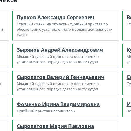
дников
Пупков Александр Сергеевич
В
Старший смены на объекте - судебный пристав по
Ст
ти
обеспечению установленного порядка деятельности
судов
Зырянов Андрей Александрович
К
Младший судебный пристав по обеспечению
Мл
установленного порядка деятельности судов
ус
Сыропятов Валерий Геннадьевич
С
о
Младший судебный пристав по обеспечению
Су
установленного порядка деятельности судов
Фоменко Ирина Владимировна
И
Судебный пристав-исполнитель
Ве
Сыропятова Мария Павловна