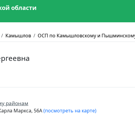
кой области
Камышлов
ОСП по Камышловскому и Пышминском
ергеевна
му районам
Карла Маркса, 56А
(посмотреть на карте)