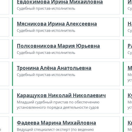
Евдокимова Ирина Михайловна
И
Судебный пристав-исполнитель
Су
Мясникова Ирина Алексеевна
Н
Судебный пристав-исполнитель
Су
Полковникова Мария Юрьевна
Р
Судебный пристав-исполнитель
Су
Тронина Алёна Анатольевна
М
Судебный пристав-исполнитель
Мл
ус
Каращуков Николай Николаевич
К
Младший судебный пристав по обеспечению
Мл
установленного порядка деятельности судов
ус
Фадеева Марина Михайловна
К
о
Ведущий специалист-эксперт (по ведению
Мл