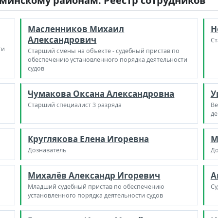
инскому районам. Реестр сотрудников
Масленников Михаил
Н
Александрович
Ст
ти
Старший смены на объекте - судебный пристав по
обеспечению установленного порядка деятельности
судов
Чумакова Оксана Александровна
У
Старший специалист 3 разряда
Ве
де
Круглякова Елена Игоревна
М
Дознаватель
До
Михалёв Александр Игоревич
А
Младший судебный пристав по обеспечению
Су
установленного порядка деятельности судов