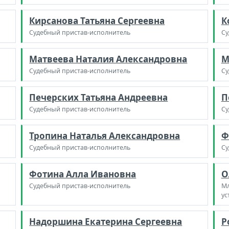
Кирсанова Татьяна Сергеевна
К
Судебный пристав-исполнитель
Су
Матвеева Наталия Александровна
М
Судебный пристав-исполнитель
Су
Печерских Татьяна Андреевна
П
Судебный пристав-исполнитель
Су
Тропина Наталья Александровна
Ф
Судебный пристав-исполнитель
Су
Фотина Алла Ивановна
О
Судебный пристав-исполнитель
Мл
ус
Надоршина Екатерина Сергеевна
Р