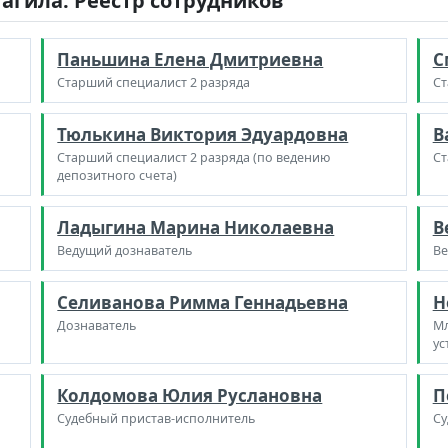
агила. Реестр сотрудников
Паньшина Елена Дмитриевна
С
Старший специалист 2 разряда
Ст
Тюлькина Виктория Эдуардовна
В
Старший специалист 2 разряда (по ведению
Ст
депозитного счета)
Ладыгина Марина Николаевна
В
Ведущий дознаватель
Ве
Селиванова Римма Геннадьевна
Н
Дознаватель
Мл
ус
Колдомова Юлия Руслановна
П
Судебный пристав-исполнитель
Су