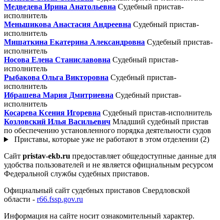
Медведева Ирина Анатольевна
Судебный пристав-
исполнитель
Меньшикова Анастасия Андреевна
Судебный пристав-
исполнитель
Мишаткина Екатерина Александровна
Судебный пристав-
исполнитель
Носова Елена Станиславовна
Судебный пристав-
исполнитель
Рыбакова Ольга Викторовна
Судебный пристав-
исполнитель
Ибрашева Мария Дмитриевна
Судебный пристав-
исполнитель
Косарева Ксения Игоревна
Судебный пристав-исполнитель
Козловский Илья Васильевич
Младший судебный пристав
по обеспечению установленного порядка деятельности судов
Приставы, которые уже не работают в этом отделении (2)
Сайт
pristav-ekb.ru
предоставляет общедоступные данные для
удобства пользователей и не является официальным ресурсом
Федеральной службы судебных приставов.
Официальный сайт судебных приставов Свердловской
области -
r66.fssp.gov.ru
Информация на сайте носит ознакомительный характер.