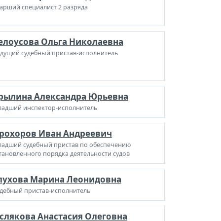
арший специалист 2 разряда
елоусова Ольга Николаевна
дущий судебный пристав-исполнитель
рылина Александра Юрьевна
адший инспектор-исполнитель
рохоров Иван Андреевич
адший судебный пристав по обеспечению
тановленного порядка деятельности судов
лухова Марина Леонидовна
дебный пристав-исполнитель
слякова Анастасия Олеговна