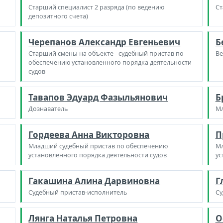
Старший специалист 2 разряда (по ведению
Ст
депозитного счета)
Черепанов Александр Евгеньевич
Б
Старший смены на объекте - судебный пристав по
Ве
обеспечению установленного порядка деятельности
судов
Тавапов Эдуард Фазыльянович
Б
Дознаватель
Мл
Гордеева Анна Викторовна
П
Младший судебный пристав по обеспечению
Мл
установленного порядка деятельности судов
ус
Гакашина Алина Дарвиновна
Г
Судебный пристав-исполнитель
Су
Лянга Наталья Петровна
О