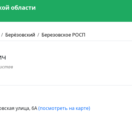
кой области
Берёзовский
Березовское РОСП
ич
ристав
овская улица, 6А
(посмотреть на карте)