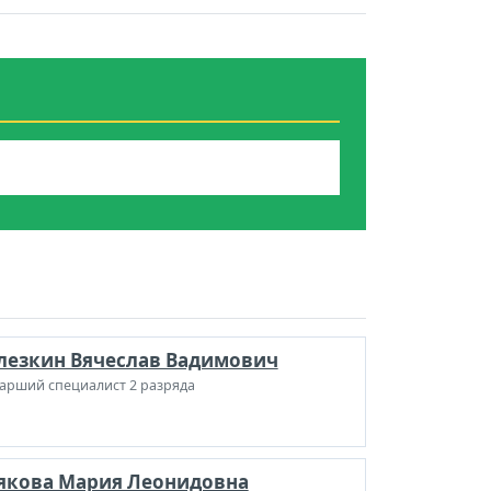
лезкин Вячеслав Вадимович
арший специалист 2 разряда
якова Мария Леонидовна