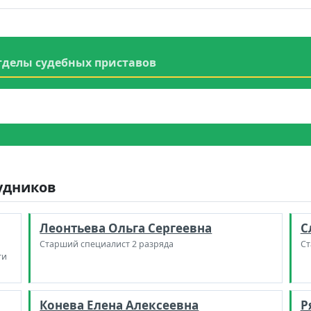
тделы судебных приставов
рудников
Леонтьева Ольга Сергеевна
С
Старший специалист 2 разряда
Ст
ти
Конева Елена Алексеевна
Р