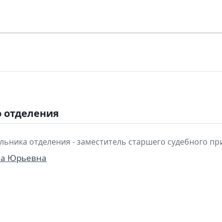
о отделения
льника отделения - заместитель старшего судебного пр
на Юрьевна