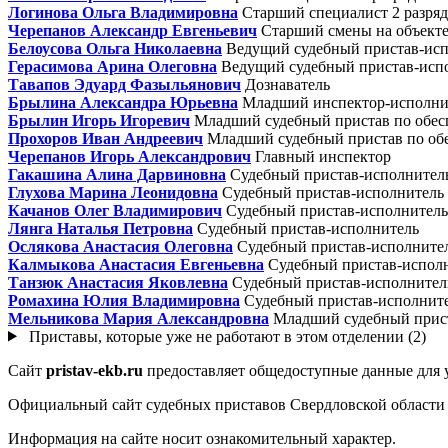
Логинова Ольга Владимировна
Старший специалист 2 разряд
Черепанов Александр Евгеньевич
Старший смены на объекте
Белоусова Ольга Николаевна
Ведущий судебный пристав-ис
Герасимова Арина Олеговна
Ведущий судебный пристав-исп
Тавапов Эдуард Фазыльянович
Дознаватель
Брылина Александра Юрьевна
Младший инспектор-исполни
Брылин Игорь Игоревич
Младший судебный пристав по обесп
Прохоров Иван Андреевич
Младший судебный пристав по обе
Черепанов Игорь Александрович
Главный инспектор
Гакашина Алина Дарвиновна
Судебный пристав-исполнител
Глухова Марина Леонидовна
Судебный пристав-исполнитель
Качанов Олег Владимирович
Судебный пристав-исполнитель
Лянга Наталья Петровна
Судебный пристав-исполнитель
Ослякова Анастасия Олеговна
Судебный пристав-исполните
Калмыкова Анастасия Евгеньевна
Судебный пристав-испол
Танзюк Анастасия Яковлевна
Судебный пристав-исполнител
Ромахина Юлия Владимировна
Судебный пристав-исполнит
Мельникова Мария Александровна
Младший судебный прист
Приставы, которые уже не работают в этом отделении (2)
Сайт
pristav-ekb.ru
предоставляет общедоступные данные для у
Официальный сайт судебных приставов Свердловской области
Информация на сайте носит ознакомительный характер.