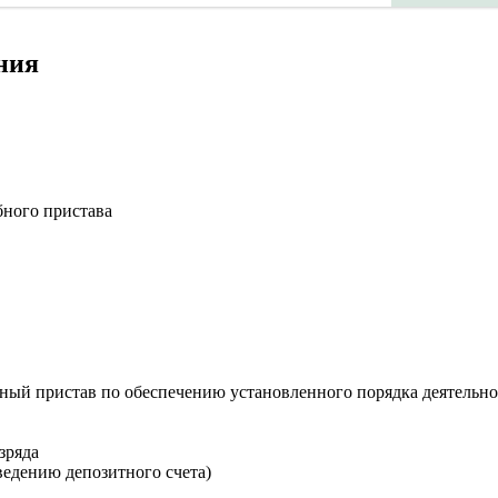
ния
бного пристава
бный пристав по обеспечению установленного порядка деятельно
зряда
ведению депозитного счета)