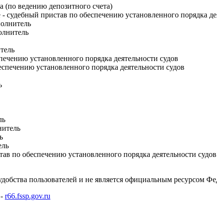
а (по ведению депозитного счета)
 - судебный пристав по обеспечению установленного порядка де
полнитель
олнитель
тель
ечению установленного порядка деятельности судов
спечению установленного порядка деятельности судов
ь
ль
нитель
ь
ель
ав по обеспечению установленного порядка деятельности судов
добства пользователей и не является официальным ресурсом Ф
 -
r66.fssp.gov.ru