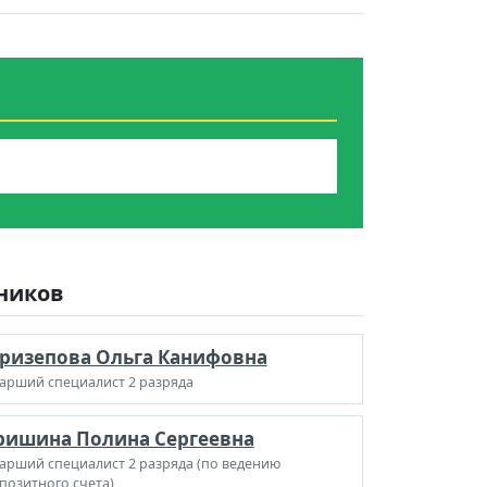
дников
ризепова Ольга Канифовна
арший специалист 2 разряда
ришина Полина Сергеевна
арший специалист 2 разряда (по ведению
позитного счета)