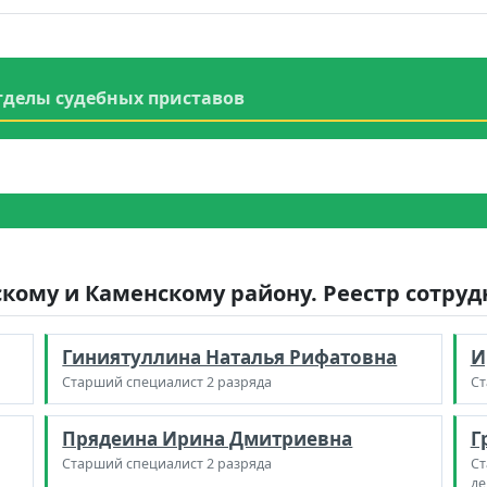
тделы судебных приставов
скому и Каменскому району. Реестр сотру
Гиниятуллина Наталья Рифатовна
И
Старший специалист 2 разряда
Ст
Прядеина Ирина Дмитриевна
Г
Старший специалист 2 разряда
Ст
де