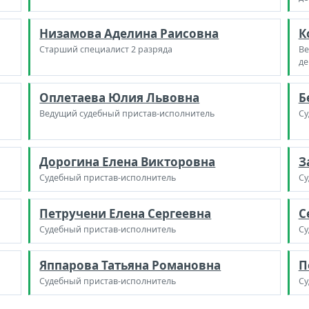
Низамова Аделина Раисовна
К
Старший специалист 2 разряда
Ве
де
Оплетаева Юлия Львовна
Б
Ведущий судебный пристав-исполнитель
Су
Дорогина Елена Викторовна
З
Судебный пристав-исполнитель
Су
Петручени Елена Сергеевна
С
Судебный пристав-исполнитель
Су
Яппарова Татьяна Романовна
П
Судебный пристав-исполнитель
Су