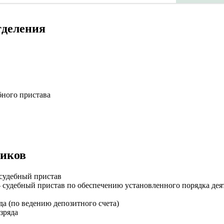
тделения
бного пристава
ников
 судебный пристав
 судебный пристав по обеспечению установленного порядка дея
да (по ведению депозитного счета)
зряда