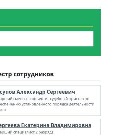
естр сотрудников
супов Александр Сергеевич
арший смены на объекте - судебный пристав по
еспечению установленного порядка деятельности
дов
ергеева Екатерина Владимировна
арший специалист 2 разряда