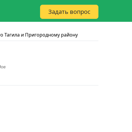
Задать вопрос
го Тагила и Пригородному району
дов