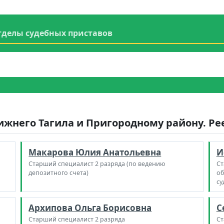
тделы судебных приставов
ижнего Тагила и Пригородному району. Ре
Макарова Юлия Анатольевна
И
Старший специалист 2 разряда (по ведению
Ст
депозитного счета)
об
су
Архипова Ольга Борисовна
С
Старший специалист 2 разряда
Ст