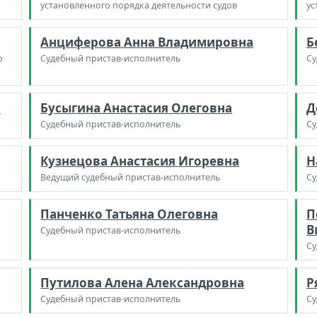
установленного порядка деятельности судов
ус
Анциферова Анна Владимировна
Б
о
Судебный пристав-исполнитель
Су
а
Бусыгина Анастасия Олеговна
Д
Судебный пристав-исполнитель
Су
Кузнецова Анастасия Игоревна
Н
Ведущий судебный пристав-исполнитель
Су
Панченко Татьяна Олеговна
П
В
Судебный пристав-исполнитель
Су
Путилова Алена Александровна
Р
Судебный пристав-исполнитель
Су