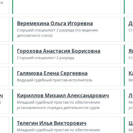
ти
Веремехина Ольга Игоревна
Д
Старший специалист 2 разряда (по ведению
Ст
депозитного счета)
Горохова Анастасия Борисовна
Я
Старший специалист 2 разряда
Ст
Галямова Елена Сергеевна
К
Ведущий судебный пристав-исполнитель
Ве
ч
Кириллов Михаил Александрович
Л
о
Младший судебный пристав по обеспечению
Мл
установленного порядка деятельности судов
ус
Телегин Илья Викторович
Ш
Младший судебный пристав по обеспечению
Мл