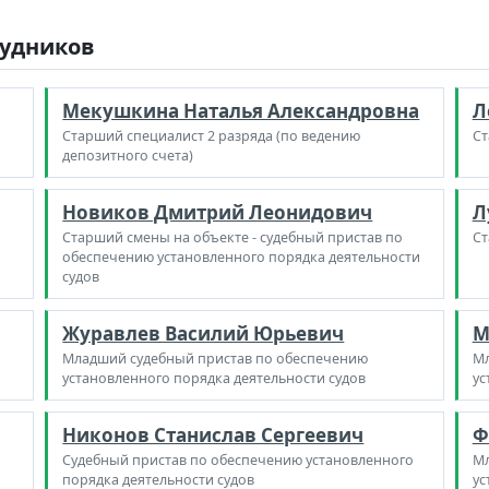
рудников
Мекушкина Наталья Александровна
Л
Старший специалист 2 разряда (по ведению
Ст
депозитного счета)
Новиков Дмитрий Леонидович
Л
Старший смены на объекте - судебный пристав по
Ст
обеспечению установленного порядка деятельности
судов
Журавлев Василий Юрьевич
М
Младший судебный пристав по обеспечению
Мл
установленного порядка деятельности судов
ус
Никонов Станислав Сергеевич
Ф
Судебный пристав по обеспечению установленного
Мл
порядка деятельности судов
ус