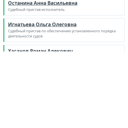
Останина Анна Васильевна
Судебный пристав-исполнитель
Игнатьева Ольга Олеговна
Судебный пристав по обеспечению установленного порядка
деятельности судов
Хасанов Роман Алекович
Младший судебный пристав по обеспечению установленного
порядка деятельности судов
Морозова Екатерина Евгеньевна
Младший судебный пристав по обеспечению установленного
порядка деятельности судов
Никаноров Даниил Николаевич
Младший судебный пристав по обеспечению установленного
порядка деятельности судов