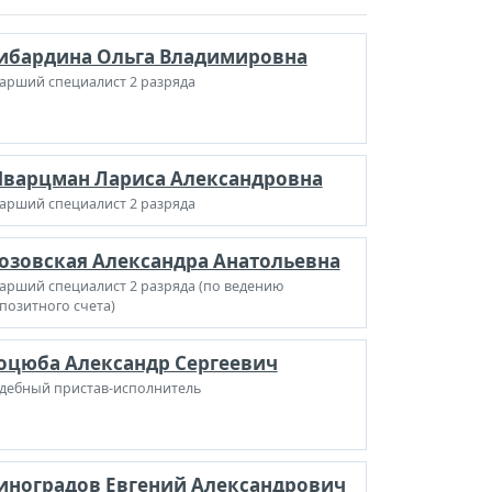
ибардина Ольга Владимировна
арший специалист 2 разряда
варцман Лариса Александровна
арший специалист 2 разряда
озовская Александра Анатольевна
арший специалист 2 разряда (по ведению
позитного счета)
оцюба Александр Сергеевич
дебный пристав-исполнитель
иноградов Евгений Александрович