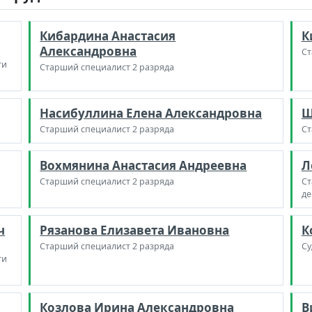
Кибардина Анастасия
К
Александровна
Ст
ти
Старший специалист 2 разряда
Насибуллина Елена Александровна
Ш
Старший специалист 2 разряда
Ст
Вохмянина Анастасия Андреевна
Л
Старший специалист 2 разряда
Ст
де
ч
Рязанова Елизавета Ивановна
К
Старший специалист 2 разряда
Су
ти
Козлова Ирина Александровна
В