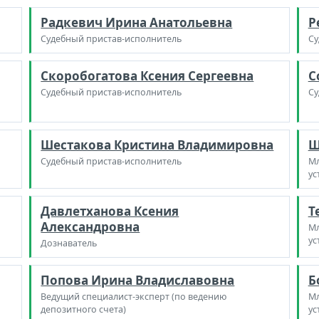
Радкевич Ирина Анатольевна
Р
Судебный пристав-исполнитель
Су
Скоробогатова Ксения Сергеевна
С
Судебный пристав-исполнитель
Су
Шестакова Кристина Владимировна
Ш
Судебный пристав-исполнитель
Мл
ус
Давлетханова Ксения
Т
Александровна
Мл
ус
Дознаватель
Попова Ирина Владиславовна
Б
Ведущий специалист-эксперт (по ведению
Мл
депозитного счета)
ус