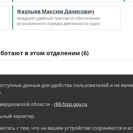
Фазлыев Максим Данисович
Младший судебный пристав по обеспечению
установленного порядка деятельности судов
ботают в этом отделении (6)
ступные данные для удобства пользователей и не явл
.
вердловской области -
r66.fssp.gov.ru
ьный характер.
етесь с тем, что на вашем устройстве сохраняются и и