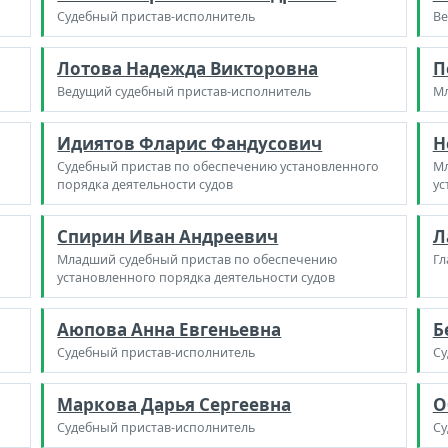
Судебный пристав-исполнитель
Ве
Лотова Надежда Викторовна
П
Ведущий судебный пристав-исполнитель
Мл
Идиятов Фларис Фандусович
Н
Судебный пристав по обеспечению установленного
Мл
порядка деятельности судов
ус
Спирин Иван Андреевич
Л
Младший судебный пристав по обеспечению
Гл
установленного порядка деятельности судов
Аюпова Анна Евгеньевна
Б
Судебный пристав-исполнитель
Су
Маркова Дарья Сергеевна
О
Судебный пристав-исполнитель
Су