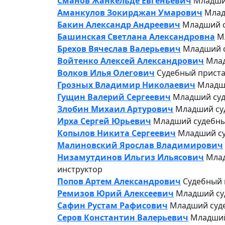
Сманов Жанкельде Евгеньевич
Младший
Аманкулов Зокирджан Умарович
Млад
Бакин Александр Андреевич
Младший с
Башинская Светлана Александровна
М
Брехов Вячеслав Валерьевич
Младший с
Войтенко Алексей Александрович
Млад
Волков Илья Олегович
Судебный приста
Грозных Владимир Николаевич
Младши
Гущин Валерий Сергеевич
Младший суд
Злобин Михаил Артурович
Младший суд
Ирха Сергей Юрьевич
Младший судебный
Копылов Никита Сергеевич
Младший су
Малиновский Ярослав Владимирович
Низамутдинов Ильгиз Ильясович
Млад
инструктор
Попов Артем Александрович
Судебный 
Ремизов Юрий Алексеевич
Младший суд
Сафин Рустам Рафисович
Младший суде
Серов Константин Валерьевич
Младший