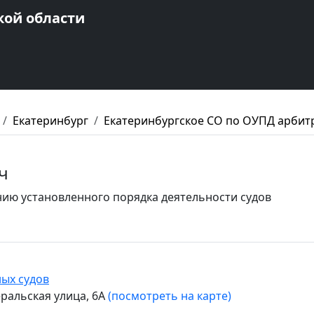
кой области
Екатеринбург
Екатеринбургское СО по ОУПД арбит
ч
ию установленного порядка деятельности судов
ых судов
еральская улица, 6А
(посмотреть на карте)