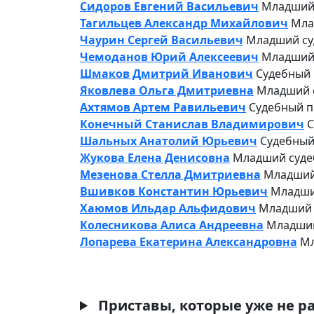
Сидоров Евгений Васильевич
Младший 
Тагильцев Александр Михайлович
Мла
Чаурин Сергей Васильевич
Младший су
Чемоданов Юрий Алексеевич
Младший 
Шмаков Дмитрий Иванович
Судебный 
Яковлева Ольга Дмитриевна
Младший с
Ахтямов Артем Равильевич
Судебный п
Конечный Станислав Владимирович
С
Шальных Анатолий Юрьевич
Судебный
Жукова Елена Денисовна
Младший судеб
Мезенова Стелла Дмитриевна
Младший 
Вшивков Константин Юрьевич
Младши
Хаюмов Ильдар Альфидович
Младший 
Колесникова Алиса Андреевна
Младший
Лопарева Екатерина Александровна
Мл
Приставы, которые уже не ра