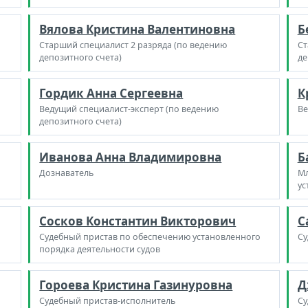
Вялова Кристина Валентиновна
Б
Старший специалист 2 разряда (по ведению
Ст
депозитного счета)
де
Гордик Анна Сергеевна
К
Ведущий специалист-эксперт (по ведению
Ве
депозитного счета)
Иванова Анна Владимировна
Б
Дознаватель
Мл
ус
Сосков Константин Викторович
С
Судебный пристав по обеспечению установленного
Су
порядка деятельности судов
Гороева Кристина Газинуровна
Д
Судебный пристав-исполнитель
Су