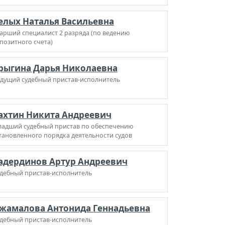
елых Наталья Васильевна
арший специалист 2 разряда (по ведению
позитного счета)
рыгина Дарья Николаевна
дущий судебный пристав-исполнитель
ахтин Никита Андреевич
адший судебный пристав по обеспечению
тановленного порядка деятельности судов
адердинов Артур Андреевич
дебный пристав-исполнитель
жамалова Антонида Геннадьевна
дебный пристав-исполнитель