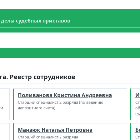
тделы судебных приставов
га. Реестр сотрудников
Поливанова Кристина Андреевна
И
Старший специалист 2 разряда (по ведению
Ст
ти
депозитного счета)
об
су
Манзюк Наталья Петровна
Б
Старший специалист 2 разряда
Ст