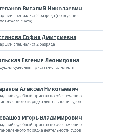
тепанов Виталий Николаевич
арший специалист 2 разряда (по ведению
позитного счета)
стинова София Дмитриевна
арший специалист 2 разряда
ольская Евгения Леонидовна
дущий судебный пристав-исполнитель
аранов Алексей Николаевич
адший судебный пристав по обеспечению
тановленного порядка деятельности судов
евашов Игорь Владимирович
адший судебный пристав по обеспечению
тановленного порядка деятельности судов