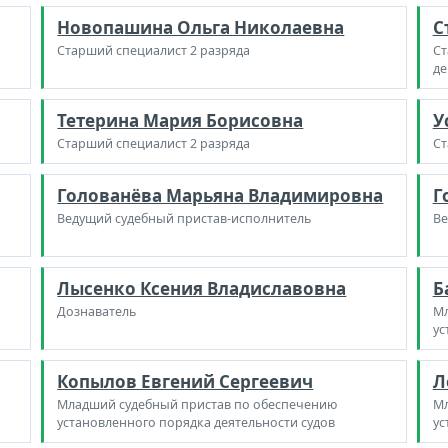
Новопашина Ольга Николаевна
С
Старший специалист 2 разряда
Ст
де
Тетерина Мария Борисовна
У
Старший специалист 2 разряда
Ст
Голованёва Марьяна Владимировна
Г
Ведущий судебный пристав-исполнитель
Ве
Лысенко Ксения Владиславовна
Б
Дознаватель
Мл
ус
Копылов Евгений Сергеевич
Л
Младший судебный пристав по обеспечению
Мл
установленного порядка деятельности судов
ус