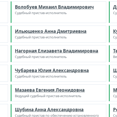
Волобуев Михаил Владимирович
Д
Судебный пристав-исполнитель
Су
Ильюшенко Анна Дмитриевна
К
Судебный пристав-исполнитель
Су
Нагорная Елизавета Владимировна
Т
Судебный пристав-исполнитель
Ве
Чубарева Юлия Александровна
Ш
Судебный пристав-исполнитель
Су
Мазаева Евгения Леонидовна
М
Ведущий судебный пристав-исполнитель
Су
Шубина Анна Александровна
Р
Судебный пристав по обеспечению установленного
Су