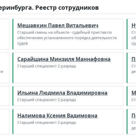
еринбурга. Реестр сотрудников
Мешавкин Павел Витальевич
Н
Старший смены на объекте - судебный пристав по
Ст
обеспечению установленного порядка деятельности
об
судов
су
Сарайшина Минзиля Маннафовна
П
Старший специалист 2 разряда
Ст
ти
де
Ильина Людмила Владимировна
М
Старший специалист 2 разряда
Ст
Налимова Ксения Вадимовна
П
Старший специалист 2 разряда
Ст
де