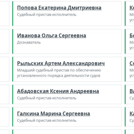
Попова Екатерина Дмитриевна
К
Судебный пристав-исполнитель
Мл
ус
Иванова Ольга Сергеевна
Б
Дознаватель
Мл
ус
Рыльских Артем Александрович
С
Младший судебный пристав по обеспечению
Мл
установленного порядка деятельности судов
ус
Абадовская Ксения Андреевна
В
Судебный пристав-исполнитель
Су
Галкина Марина Сергеевна
К
Судебный пристав-исполнитель
Су