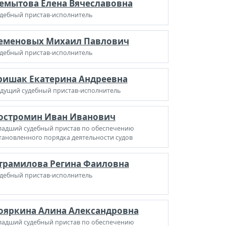
емытова Елена Вячеславовна
дебный пристав-исполнитель
еменовых Михаил Павлович
дебный пристав-исполнитель
ришак Екатерина Андреевна
дущий судебный пристав-исполнитель
остромин Иван Иванович
адший судебный пристав по обеспечению
тановленного порядка деятельности судов
трамилова Регина Фаиловна
дебный пристав-исполнитель
ояркина Алина Александровна
адший судебный пристав по обеспечению