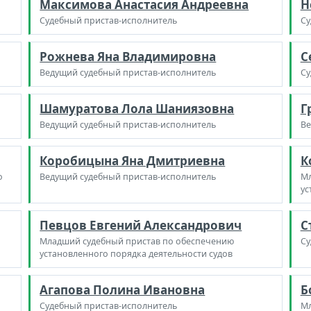
Максимова Анастасия Андреевна
Н
Судебный пристав-исполнитель
Су
Рожнева Яна Владимировна
С
Ведущий судебный пристав-исполнитель
Су
Шамуратова Лола Шаниязовна
Г
Ведущий судебный пристав-исполнитель
Ве
Коробицына Яна Дмитриевна
К
о
Ведущий судебный пристав-исполнитель
Мл
ус
Певцов Евгений Александрович
С
Младший судебный пристав по обеспечению
Су
установленного порядка деятельности судов
Агапова Полина Ивановна
Б
Судебный пристав-исполнитель
Мл