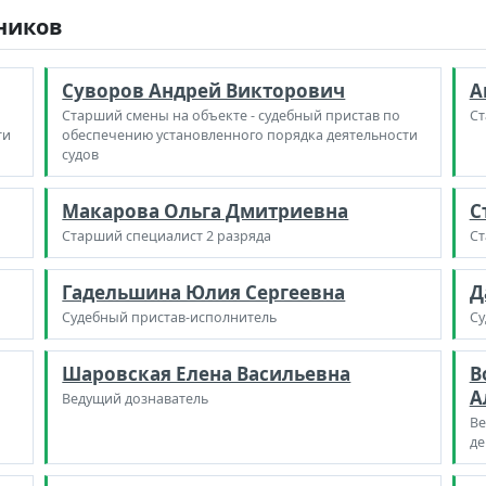
дников
Суворов Андрей Викторович
А
Старший смены на объекте - судебный пристав по
Ст
ти
обеспечению установленного порядка деятельности
судов
Макарова Ольга Дмитриевна
С
Старший специалист 2 разряда
Ст
Гадельшина Юлия Сергеевна
Д
Судебный пристав-исполнитель
Су
Шаровская Елена Васильевна
В
А
Ведущий дознаватель
Ве
де