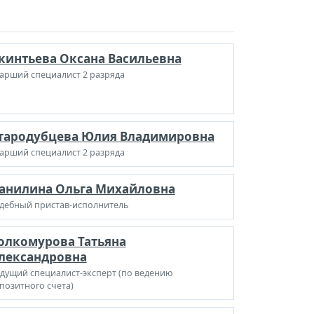
кинтьева Оксана Васильевна
арший специалист 2 разряда
тародубцева Юлия Владимировна
арший специалист 2 разряда
анилина Ольга Михайловна
дебный пристав-исполнитель
олкомурова Татьяна
лександровна
дущий специалист-эксперт (по ведению
позитного счета)