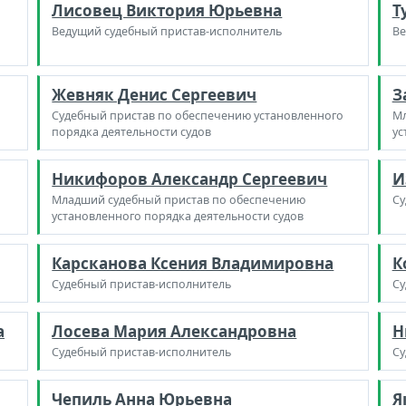
Лисовец Виктория Юрьевна
Т
Ведущий судебный пристав-исполнитель
Ве
Жевняк Денис Сергеевич
З
Судебный пристав по обеспечению установленного
Мл
порядка деятельности судов
ус
Никифоров Александр Сергеевич
И
Младший судебный пристав по обеспечению
Су
установленного порядка деятельности судов
Карсканова Ксения Владимировна
К
Судебный пристав-исполнитель
Су
а
Лосева Мария Александровна
Н
Судебный пристав-исполнитель
Су
Чепиль Анна Юрьевна
Я