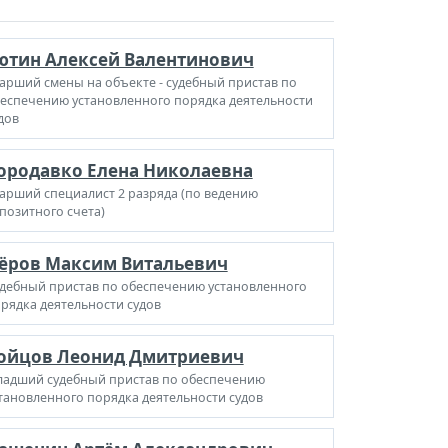
ютин Алексей Валентинович
арший смены на объекте - судебный пристав по
еспечению установленного порядка деятельности
дов
ородавко Елена Николаевна
арший специалист 2 разряда (по ведению
позитного счета)
ёров Максим Витальевич
дебный пристав по обеспечению установленного
рядка деятельности судов
ойцов Леонид Дмитриевич
адший судебный пристав по обеспечению
тановленного порядка деятельности судов