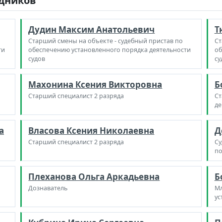
удников
Дудин Максим Анатольевич
Т
Старший смены на объекте - судебный пристав по
Ст
ти
обеспечению установленного порядка деятельности
об
судов
су
Махонина Ксения Викторовна
Б
Старший специалист 2 разряда
Ст
де
а
Власова Ксения Николаевна
Д
Старший специалист 2 разряда
Су
по
Плеханова Ольга Аркадьевна
Б
Дознаватель
Мл
ус