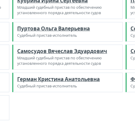
Кубрина Ирина Сергеевна
П
о
Младший судебный пристав по обеспечению
Мл
установленного порядка деятельности судов
ус
Пуртова Ольга Валерьевна
С
Судебный пристав-исполнитель
Су
Самосудов Вячеслав Эдуардович
С
Младший судебный пристав по обеспечению
Су
установленного порядка деятельности судов
Герман Кристина Анатольевна
Ф
Судебный пристав-исполнитель
Су