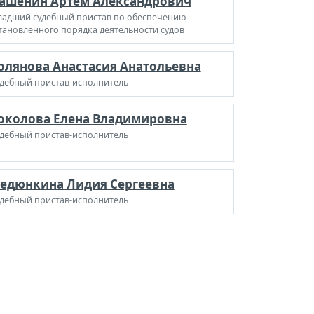
ашенин Артём Александрович
адший судебный пристав по обеспечению
тановленного порядка деятельности судов
олянова Анастасия Анатольевна
дебный пристав-исполнитель
околова Елена Владимировна
дебный пристав-исполнитель
едюнкина Лидия Сергеевна
дебный пристав-исполнитель